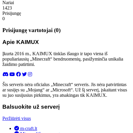
Nariai
1423
Prisijungę
0
Prisijungę vartotojai (0)
Apie KAIMUX
Įkurta 2016 m., KAIMUX tinklas išaugo ir tapo viena iš
populiariausių „Minecraft“ bendruomenių, pasižyminčia unikalia
žaidimo patirtimi.
Šis serveris nėra oficialus „Minecraft“ serveris. Jis nėra patvirtintas
ar susijęs su „Mojang“ ar „Microsoft“. Už šį serverį, įskaitant visus
su juo susijusius pirkimus, yra atsakingas tik KAIMUX.
Balsuokite už serverį
Peržiūrėti visus
m-craft.lt