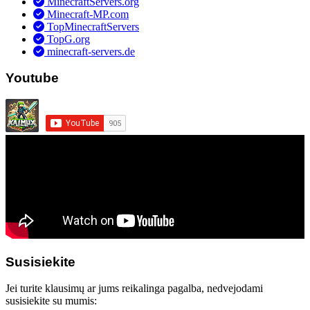
MinecraftServers.org
Minecraft-MP.com
TopMinecraftServers
TopG.org
minecraft-servers.de
Youtube
Susisiekite
Jei turite klausimų ar jums reikalinga pagalba, nedvejodami
susisiekite su mumis: