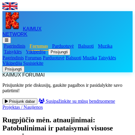
KAIMUX
NETWORK
Pagrindinis
Forumas
Parduotuvė
Balsuoti
Muzika
Taisyklės
Vikipedija
Prisijungti
Pagrindinis
Forumas
Parduotuvė
Balsuoti
Muzika
Taisyklės
Vikipedija
Susisiekite
Prisijungti
KAIMUX FORUMAI
Prisijunkite prie diskusijų, gaukite pagalbos ir pasidalykite savo
patirtimi!
Susipažinkite su mūsų bendruomene
Prisijunk dabar
Projektas
/
Naujienos
Rugpjūčio mėn. atnaujinimai:
Patobulinimai ir pataisymai visuose