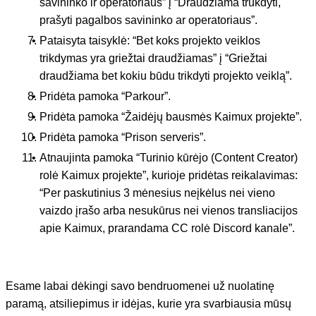
savininko ir operatoriaus” į “Draudžiama trukdyti,
prašyti pagalbos savininko ar operatoriaus”.
Pataisyta taisyklė: “Bet koks projekto veiklos
trikdymas yra griežtai draudžiamas” į “Griežtai
draudžiama bet kokiu būdu trikdyti projekto veiklą”.
Pridėta pamoka “Parkour”.
Pridėta pamoka “Žaidėjų bausmės Kaimux projekte”.
Pridėta pamoka “Prison serveris”.
Atnaujinta pamoka “Turinio kūrėjo (Content Creator)
rolė Kaimux projekte”, kurioje pridėtas reikalavimas:
“Per paskutinius 3 mėnesius neįkėlus nei vieno
vaizdo įrašo arba nesukūrus nei vienos transliacijos
apie Kaimux, prarandama CC rolė Discord kanale”.
Esame labai dėkingi savo bendruomenei už nuolatinę
paramą, atsiliepimus ir idėjas, kurie yra svarbiausia mūsų