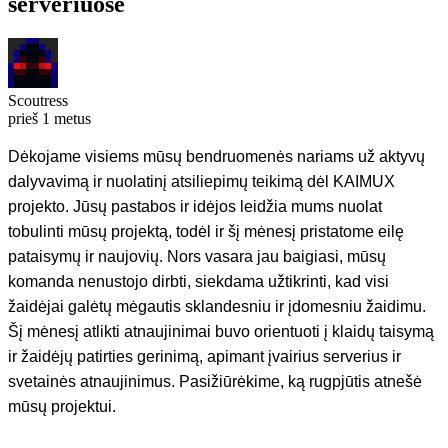
serveriuose
Scoutress
prieš 1 metus
Dėkojame visiems mūsų bendruomenės nariams už aktyvų
dalyvavimą ir nuolatinį atsiliepimų teikimą dėl KAIMUX
projekto. Jūsų pastabos ir idėjos leidžia mums nuolat
tobulinti mūsų projektą, todėl ir šį mėnesį pristatome eilę
pataisymų ir naujovių. Nors vasara jau baigiasi, mūsų
komanda nenustojo dirbti, siekdama užtikrinti, kad visi
žaidėjai galėtų mėgautis sklandesniu ir įdomesniu žaidimu.
Šį mėnesį atlikti atnaujinimai buvo orientuoti į klaidų taisymą
ir žaidėjų patirties gerinimą, apimant įvairius serverius ir
svetainės atnaujinimus. Pasižiūrėkime, ką rugpjūtis atnešė
mūsų projektui.