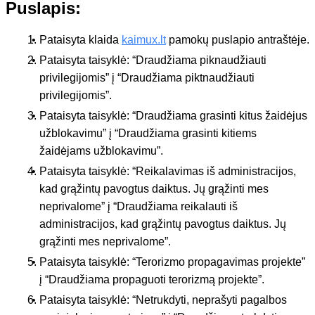
Puslapis:
Pataisyta klaida
kaimux.lt
pamokų puslapio antraštėje.
Pataisyta taisyklė: “Draudžiama piknaudžiauti
privilegijomis” į “Draudžiama piktnaudžiauti
privilegijomis”.
Pataisyta taisyklė: “Draudžiama grasinti kitus žaidėjus
užblokavimu” į “Draudžiama grasinti kitiems
žaidėjams užblokavimu”.
Pataisyta taisyklė: “Reikalavimas iš administracijos,
kad grąžintų pavogtus daiktus. Jų grąžinti mes
neprivalome” į “Draudžiama reikalauti iš
administracijos, kad grąžintų pavogtus daiktus. Jų
grąžinti mes neprivalome”.
Pataisyta taisyklė: “Terorizmo propagavimas projekte”
į “Draudžiama propaguoti terorizmą projekte”.
Pataisyta taisyklė: “Netrukdyti, neprašyti pagalbos