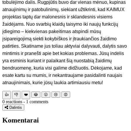
tobulėjimo dalis. Rugpjūtis buvo dar vienas mėnuo, kupinas
atnaujinimų ir patobulinimų, siekiant užtikrinti, kad KAIMUX
projektas taptų dar malonesnis ir sklandesnis visiems
žaidėjams. Nuo svarbių klaidų taisymo iki naujų funkcijų
įdiegimo – kiekvienas pakeitimas atspindi mūsų
įsipareigojimą siekti kokybiškos ir įtraukiančios žaidimo
patirties. Skatiname jus toliau aktyviai dalyvauti, dalytis savo
mintimis ir pranešti apie bet kokias problemas. Jūsų indėlis
yra esminis kuriant ir palaikant šią nuostabią žaidimų
bendruomenę, kuria visi galime didžiuotis. Dėkojame, kad
esate kartu su mumis, ir nekantraujame pasidalinti naujais
atnaujinimais, kurie jūsų laukia artimiausiu metu!
👍
👎
❤️
😂
😮
😢
😡
0 reactions - 1 comments
Dalintis
Komentarai