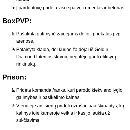
Į parduotuvę pridėta visų spalvų cementas ir betonas.
BoxPVP:
Pašalinta galimybė žaidėjams dėlioti priekalus pvp
arenose.
Pataisyta klaida, dėl kurios žaidėjai iš Gold ir
Diamond loterijos skrynių negalėjo gauti eliksyrų
rinkinukų.
Prison:
Pridėta komanda /ranks, kuri parodo kiekvieno lygio
galimybes ir pasikėlimo kainas.
Vienutėje ant sienų pridėti užrašai, paaiškinantys, ką
kalinys toje kameroje veikia ir kas jo laukia už
sukčiavimą.