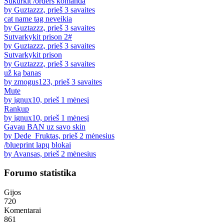
Sukurkit /orders komanda
by Guztazzz, prieš 3 savaites
cat name tag neveikia
by Guztazzz, prieš 3 savaites
Sutvarkykit prison 2#
by Guztazzz, prieš 3 savaites
Sutvarkykit prison
by Guztazzz, prieš 3 savaites
už ką banas
by zmogus123, prieš 3 savaites
Mute
by ignux10, prieš 1 mėnesį
Rankup
by ignux10, prieš 1 mėnesį
Gavau BAN uz savo skin
by Dede_Fruktas, prieš 2 mėnesius
/blueprint lapų blokai
by Avansas, prieš 2 mėnesius
Forumo statistika
Gijos
720
Komentarai
861