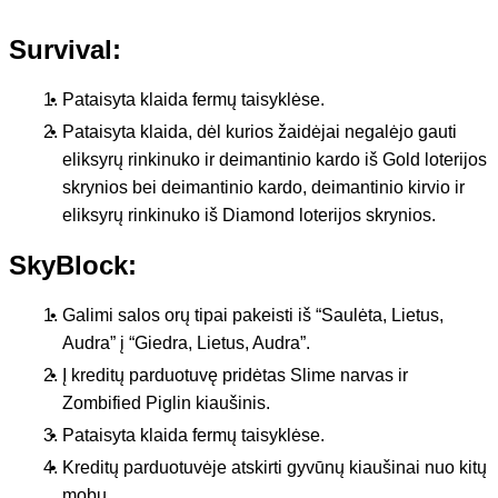
Survival:
Pataisyta klaida fermų taisyklėse.
Pataisyta klaida, dėl kurios žaidėjai negalėjo gauti
eliksyrų rinkinuko ir deimantinio kardo iš Gold loterijos
skrynios bei deimantinio kardo, deimantinio kirvio ir
eliksyrų rinkinuko iš Diamond loterijos skrynios.
SkyBlock:
Galimi salos orų tipai pakeisti iš “Saulėta, Lietus,
Audra” į “Giedra, Lietus, Audra”.
Į kreditų parduotuvę pridėtas Slime narvas ir
Zombified Piglin kiaušinis.
Pataisyta klaida fermų taisyklėse.
Kreditų parduotuvėje atskirti gyvūnų kiaušinai nuo kitų
mobų.