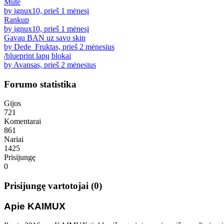
Mute
by ignux10, prieš 1 mėnesį
Rankup
by ignux10, prieš 1 mėnesį
Gavau BAN uz savo skin
by Dede_Fruktas, prieš 2 mėnesius
/blueprint lapų blokai
by Avansas, prieš 2 mėnesius
Forumo statistika
Gijos
721
Komentarai
861
Nariai
1425
Prisijungę
0
Prisijungę vartotojai (0)
Apie KAIMUX