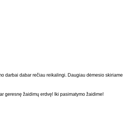
symo darbai dabar rečiau reikalingi. Daugiau dėmesio skiriame
 dar geresnę žaidimų erdvę! Iki pasimatymo žaidime!