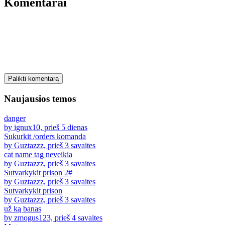
Komentarai
Palikti komentarą
Naujausios temos
danger
by ignux10, prieš 5 dienas
Sukurkit /orders komanda
by Guztazzz, prieš 3 savaites
cat name tag neveikia
by Guztazzz, prieš 3 savaites
Sutvarkykit prison 2#
by Guztazzz, prieš 3 savaites
Sutvarkykit prison
by Guztazzz, prieš 3 savaites
už ką banas
by zmogus123, prieš 4 savaites