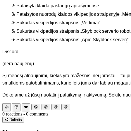
Pataisyta klaida paslaugų aprašymuose.
Pataisytos nuorodų klaidos vikipedijos straipsnyje „Mėnu
Sukurtas vikipedijos straipsnis „Vertimai“.
Sukurtas vikipedijos straipsnis „Skyblock serverio robota
Sukurtas vikipedijos straipsnis „Apie Skyblock serverį“.
Discord:
(nėra naujienų)
Šį mėnesį atnaujinimų kiekis yra mažesnis, nei įprastai – tai 
smulkiems patobulinimams, kurie leis jums dar labiau mėgautis
Dėkojame už jūsų nuolatinį palaikymą ir aktyvumą. Sekite nauj
👍
👎
❤️
😂
😮
😢
😡
0 reactions - 0 comments
Dalintis