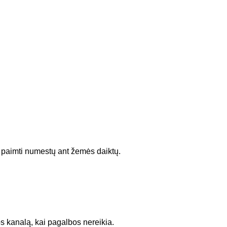
ų paimti numestų ant žemės daiktų.
s kanalą, kai pagalbos nereikia.