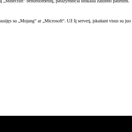
ų „Minecraft“ bendruomenių, pasižyminčia unikalia žaidimo patirtimi.
 ar susijęs su „Mojang“ ar „Microsoft“. Už šį serverį, įskaitant visus su 