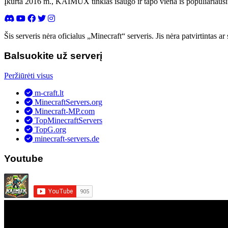
Įkurta 2016 m., KAIMUX tinklas išaugo ir tapo viena iš populiariausi
Šis serveris nėra oficialus „Minecraft“ serveris. Jis nėra patvirtintas
Balsuokite už serverį
Peržiūrėti visus
m-craft.lt
MinecraftServers.org
Minecraft-MP.com
TopMinecraftServers
TopG.org
minecraft-servers.de
Youtube