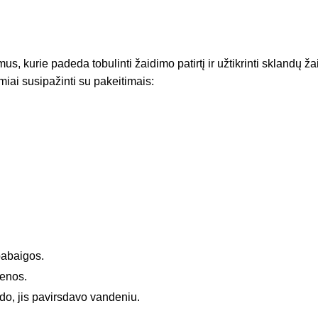
s, kurie padeda tobulinti žaidimo patirtį ir užtikrinti sklandų 
iai susipažinti su pakeitimais:
pabaigos.
renos.
edo, jis pavirsdavo vandeniu.