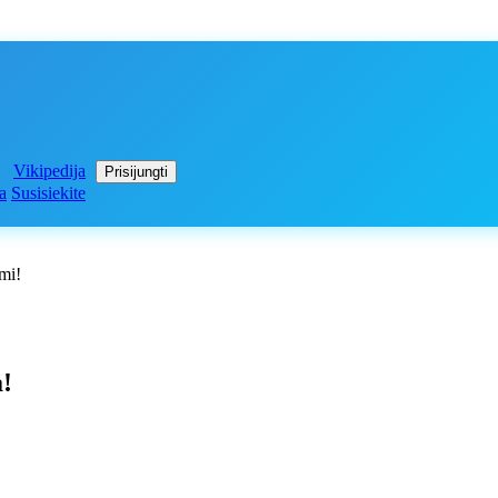
Vikipedija
Prisijungti
a
Susisiekite
imi!
!