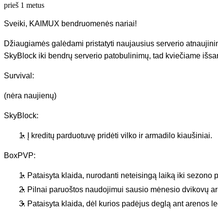
prieš 1 metus
Sveiki, KAIMUX bendruomenės nariai!
Džiaugiamės galėdami pristatyti naujausius serverio atnaujinimu
SkyBlock iki bendrų serverio patobulinimų, tad kviečiame išsam
Survival:
(nėra naujienų)
SkyBlock:
Į kreditų parduotuvę pridėti vilko ir armadilo kiaušiniai.
BoxPVP:
Pataisyta klaida, nurodanti neteisingą laiką iki sezono 
Pilnai paruoštos naudojimui sausio mėnesio dvikovų a
Pataisyta klaida, dėl kurios padėjus deglą ant arenos l