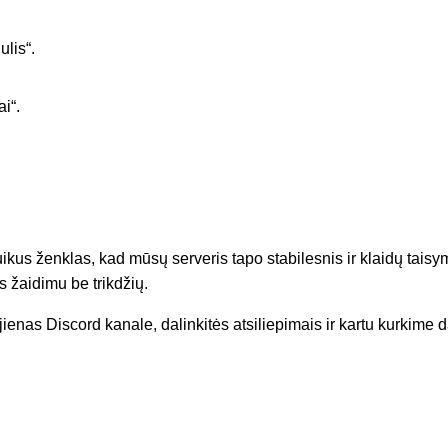
lis“.
i“.
puikus ženklas, kad mūsų serveris tapo stabilesnis ir klaidų tai
 žaidimu be trikdžių.
ienas Discord kanale, dalinkitės atsiliepimais ir kartu kurkime