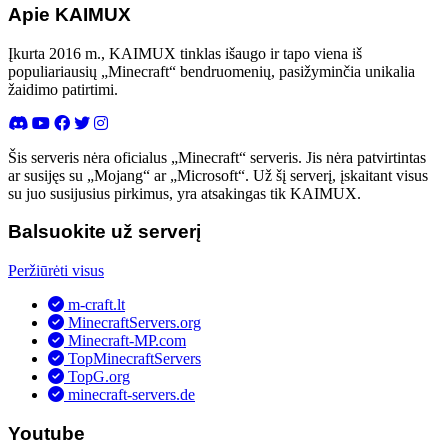
Apie KAIMUX
Įkurta 2016 m., KAIMUX tinklas išaugo ir tapo viena iš
populiariausių „Minecraft“ bendruomenių, pasižyminčia unikalia
žaidimo patirtimi.
Šis serveris nėra oficialus „Minecraft“ serveris. Jis nėra patvirtintas
ar susijęs su „Mojang“ ar „Microsoft“. Už šį serverį, įskaitant visus
su juo susijusius pirkimus, yra atsakingas tik KAIMUX.
Balsuokite už serverį
Peržiūrėti visus
m-craft.lt
MinecraftServers.org
Minecraft-MP.com
TopMinecraftServers
TopG.org
minecraft-servers.de
Youtube