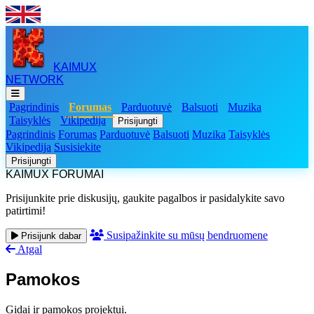
KAIMUX
NETWORK
Pagrindinis
Forumas
Parduotuvė
Balsuoti
Muzika
Taisyklės
Vikipedija
Prisijungti
Pagrindinis
Forumas
Parduotuvė
Balsuoti
Muzika
Taisyklės
Vikipedija
Susisiekite
Prisijungti
KAIMUX FORUMAI
Prisijunkite prie diskusijų, gaukite pagalbos ir pasidalykite savo
patirtimi!
Susipažinkite su mūsų bendruomene
Prisijunk dabar
Atgal
Pamokos
Gidai ir pamokos projektui.