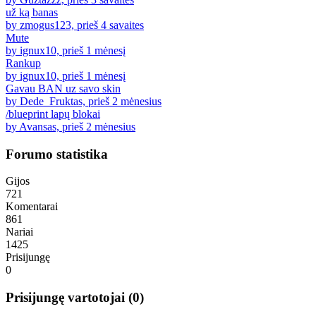
už ką banas
by zmogus123, prieš 4 savaites
Mute
by ignux10, prieš 1 mėnesį
Rankup
by ignux10, prieš 1 mėnesį
Gavau BAN uz savo skin
by Dede_Fruktas, prieš 2 mėnesius
/blueprint lapų blokai
by Avansas, prieš 2 mėnesius
Forumo statistika
Gijos
721
Komentarai
861
Nariai
1425
Prisijungę
0
Prisijungę vartotojai (0)