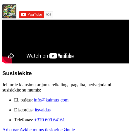
Susisiekite
Jei turite klausimų ar jums reikalinga pagalba, nedvejodami
susisiekite su mumis:
El. paštas:
info@kaimux.com
Discordas:
itsvaidas
Telefonas:
+370 609 64161
Arba parašykite mums tiesioginę žinutę