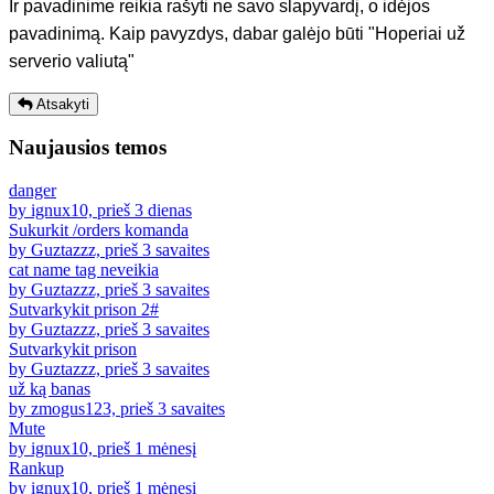
Ir pavadinime reikia rašyti ne savo slapyvardį, o idėjos
pavadinimą. Kaip pavyzdys, dabar galėjo būti "Hoperiai už
serverio valiutą"
Atsakyti
Naujausios temos
danger
by ignux10, prieš 3 dienas
Sukurkit /orders komanda
by Guztazzz, prieš 3 savaites
cat name tag neveikia
by Guztazzz, prieš 3 savaites
Sutvarkykit prison 2#
by Guztazzz, prieš 3 savaites
Sutvarkykit prison
by Guztazzz, prieš 3 savaites
už ką banas
by zmogus123, prieš 3 savaites
Mute
by ignux10, prieš 1 mėnesį
Rankup
by ignux10, prieš 1 mėnesį