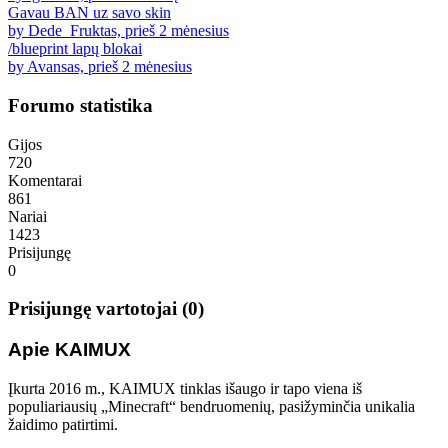
Gavau BAN uz savo skin
by Dede_Fruktas, prieš 2 mėnesius
/blueprint lapų blokai
by Avansas, prieš 2 mėnesius
Forumo statistika
Gijos
720
Komentarai
861
Nariai
1423
Prisijungę
0
Prisijungę vartotojai (0)
Apie KAIMUX
Įkurta 2016 m., KAIMUX tinklas išaugo ir tapo viena iš
populiariausių „Minecraft“ bendruomenių, pasižyminčia unikalia
žaidimo patirtimi.