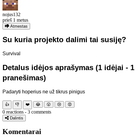
nojus132
prieš 1 metus
Atmestas
Su kuria projekto dalimi tai susiję?
Survival
Detalus idėjos aprašymas (1 idėjai - 1
pranešimas)
Padaryti hoperius ne už tikrus pinigus
👍
👎
❤️
😂
😮
😢
😡
0 reactions - 3 comments
Dalintis
Komentarai