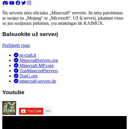
Šis serveris nėra oficialus „Minecraft“ serveris. Jis nėra patvirtintas
ar susijęs su „Mojang“ ar „Microsoft“. Už šį serverį, įskaitant visus
su juo susijusius pirkimus, yra atsakingas tik KAIMUX.
Balsuokite už serverį
Peržiūrėti visus
m-craft.lt
MinecraftServers.org
Minecraft-MP.com
TopMinecraftServers
TopG.org
minecraft-servers.de
Youtube