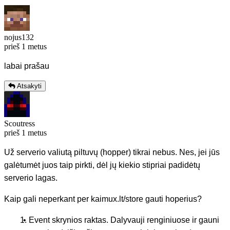
nojus132
prieš 1 metus
labai prašau
Atsakyti
Scoutress
prieš 1 metus
Už serverio valiutą piltuvų (hopper) tikrai nebus. Nes, jei jūs
galėtumėt juos taip pirkti, dėl jų kiekio stipriai padidėtų
serverio lagas.
Kaip gali neperkant per kaimux.lt/store gauti hoperius?
Event skrynios raktas. Dalyvauji renginiuose ir gauni