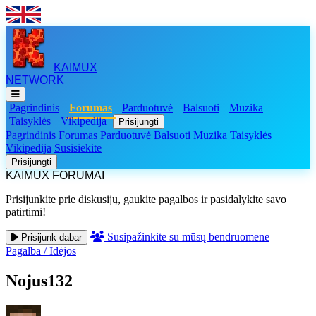
KAIMUX
NETWORK
Pagrindinis
Forumas
Parduotuvė
Balsuoti
Muzika
Taisyklės
Vikipedija
Prisijungti
Pagrindinis
Forumas
Parduotuvė
Balsuoti
Muzika
Taisyklės
Vikipedija
Susisiekite
Prisijungti
KAIMUX FORUMAI
Prisijunkite prie diskusijų, gaukite pagalbos ir pasidalykite savo
patirtimi!
Susipažinkite su mūsų bendruomene
Prisijunk dabar
Pagalba
/
Idėjos
Nojus132