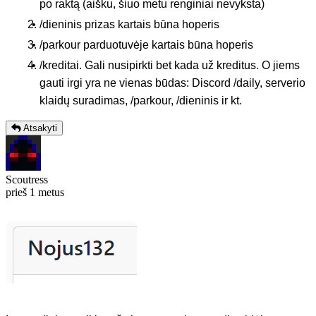
po raktą (aišku, šiuo metu renginiai nevyksta)
/dieninis prizas kartais būna hoperis
/parkour parduotuvėje kartais būna hoperis
/kreditai. Gali nusipirkti bet kada už kreditus. O jiems
gauti irgi yra ne vienas būdas: Discord /daily, serverio
klaidų suradimas, /parkour, /dieninis ir kt.
Atsakyti
Scoutress
prieš 1 metus