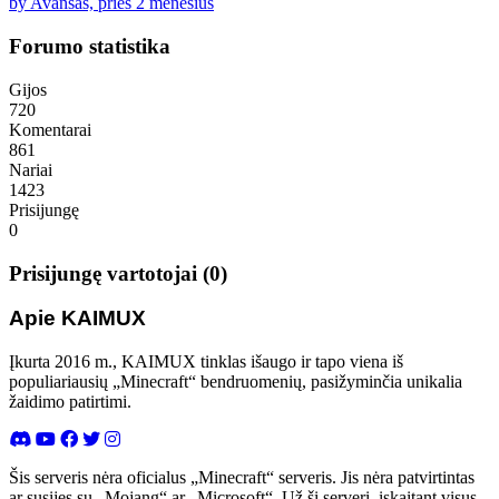
by Avansas, prieš 2 mėnesius
Forumo statistika
Gijos
720
Komentarai
861
Nariai
1423
Prisijungę
0
Prisijungę vartotojai (0)
Apie KAIMUX
Įkurta 2016 m., KAIMUX tinklas išaugo ir tapo viena iš
populiariausių „Minecraft“ bendruomenių, pasižyminčia unikalia
žaidimo patirtimi.
Šis serveris nėra oficialus „Minecraft“ serveris. Jis nėra patvirtintas
ar susijęs su „Mojang“ ar „Microsoft“. Už šį serverį, įskaitant visus