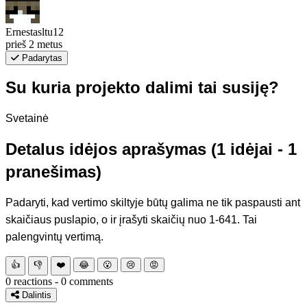
Ernestasltu12
prieš 2 metus
Padarytas
Su kuria projekto dalimi tai susiję?
Svetainė
Detalus idėjos aprašymas (1 idėjai - 1
pranešimas)
Padaryti, kad vertimo skiltyje būtų galima ne tik paspausti ant
skaičiaus puslapio, o ir įrašyti skaičių nuo 1-641. Tai
palengvintų vertimą.
👍
👎
❤️
😂
😮
😢
😡
0 reactions - 0 comments
Dalintis