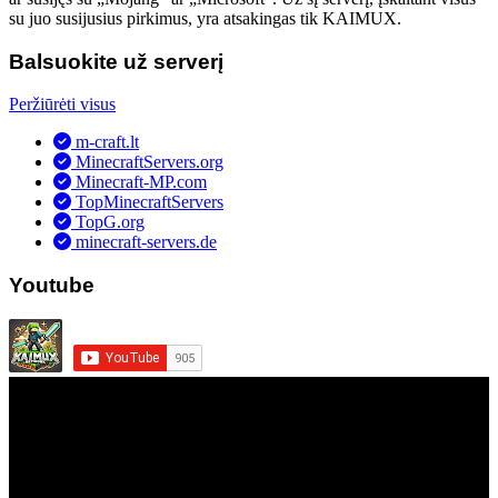
su juo susijusius pirkimus, yra atsakingas tik KAIMUX.
Balsuokite už serverį
Peržiūrėti visus
m-craft.lt
MinecraftServers.org
Minecraft-MP.com
TopMinecraftServers
TopG.org
minecraft-servers.de
Youtube