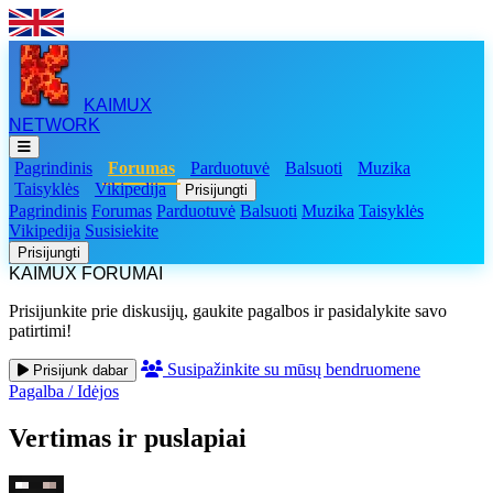
KAIMUX
NETWORK
Pagrindinis
Forumas
Parduotuvė
Balsuoti
Muzika
Taisyklės
Vikipedija
Prisijungti
Pagrindinis
Forumas
Parduotuvė
Balsuoti
Muzika
Taisyklės
Vikipedija
Susisiekite
Prisijungti
KAIMUX FORUMAI
Prisijunkite prie diskusijų, gaukite pagalbos ir pasidalykite savo
patirtimi!
Susipažinkite su mūsų bendruomene
Prisijunk dabar
Pagalba
/
Idėjos
Vertimas ir puslapiai