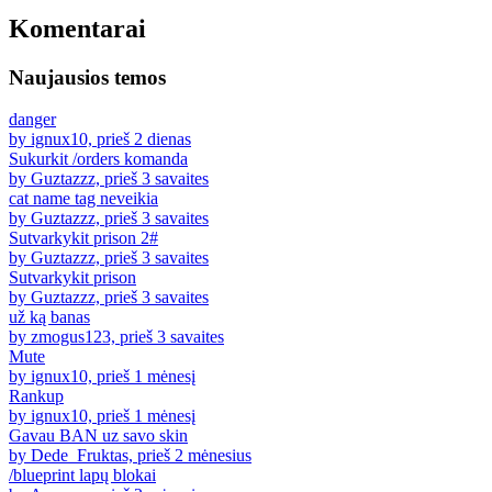
Komentarai
Naujausios temos
danger
by ignux10, prieš 2 dienas
Sukurkit /orders komanda
by Guztazzz, prieš 3 savaites
cat name tag neveikia
by Guztazzz, prieš 3 savaites
Sutvarkykit prison 2#
by Guztazzz, prieš 3 savaites
Sutvarkykit prison
by Guztazzz, prieš 3 savaites
už ką banas
by zmogus123, prieš 3 savaites
Mute
by ignux10, prieš 1 mėnesį
Rankup
by ignux10, prieš 1 mėnesį
Gavau BAN uz savo skin
by Dede_Fruktas, prieš 2 mėnesius
/blueprint lapų blokai