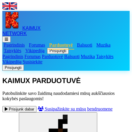
KAIMUX
NETWORK
Pagrindinis
Forumas
Parduotuvė
Balsuoti
Muzika
Taisyklės
Vikipedija
Prisijungti
Pagrindinis
Forumas
Parduotuvė
Balsuoti
Muzika
Taisyklės
Vikipedija
Susisiekite
Prisijungti
KAIMUX PARDUOTUVĖ
Patobulinkite savo žaidimą naudodamiesi mūsų aukščiausios
kokybės paslaugomis!
Susipažinkite su mūsų bendruomene
Prisijunk dabar