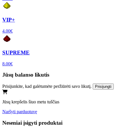
VIP+
4.00€
SUPREME
8.00€
Jūsų balanso likutis
Prisijunkite, kad galėtumėte peržiūrėti savo likutį.
Prisijungti
Jūsų krepšelis šiuo metu tuščias
Naršyti parduotuvę
Neseniai įsigyti produktai