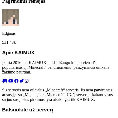
Pagrindinis rėmėjas
Edgaras_
531.43€
Apie KAIMUX
Įkurta 2016 m., KAIMUX tinklas išaugo ir tapo viena iš
populiariausių „Minecraft“ bendruomenių, pasižyminčia unikalia
žaidimo patirtimi.
Šis serveris nėra oficialus „Minecraft“ serveris. Jis nėra patvirtintas
ar susijęs su „Mojang“ ar „Microsoft“. Už šį serverį, įskaitant visus
su juo susijusius pirkimus, yra atsakingas tik KAIMUX.
Balsuokite už serverį