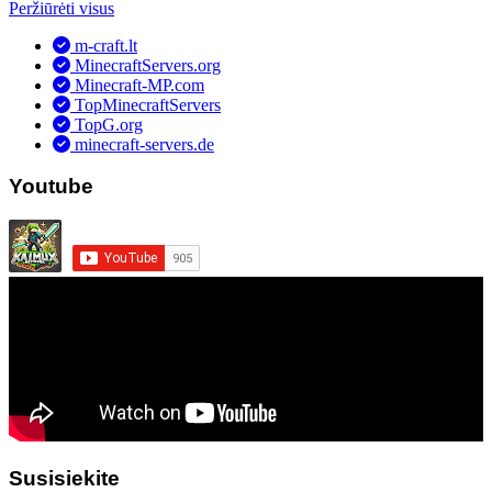
Peržiūrėti visus
m-craft.lt
MinecraftServers.org
Minecraft-MP.com
TopMinecraftServers
TopG.org
minecraft-servers.de
Youtube
Susisiekite