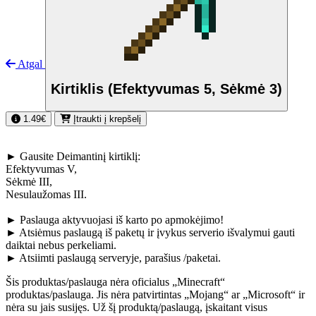
Atgal
Kirtiklis (Efektyvumas 5, Sėkmė 3)
1.49€
Įtraukti į krepšelį
►
Gausite Deimantinį kirtiklį
:
Efektyvumas
V
,
Sėkmė
III
,
Nesulaužomas
III
.
►
Paslauga aktyvuojasi iš karto po apmokėjimo!
►
Atsiėmus paslaugą iš paketų ir įvykus serverio išvalymui gauti
daiktai nebus perkeliami.
►
Atsiimti paslaugą serveryje, parašius
/paketai
.
Šis produktas/paslauga nėra oficialus „Minecraft“
produktas/paslauga. Jis nėra patvirtintas „Mojang“ ar „Microsoft“ ir
nėra su jais susijęs. Už šį produktą/paslaugą, įskaitant visus