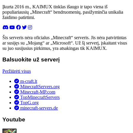
Įkurta 2016 m., KAIMUX tinklas išaugo ir tapo viena iš
populiariausių „Minecraft“ bendruomenių, pasižyminčia unikalia
žaidimo patirtimi.
Šis serveris nėra oficialus „Minecraft“ serveris. Jis nėra patvirtintas
ar susijęs su „Mojang“ ar „Microsoft“. Už šį serverį, įskaitant visus
su juo susijusius pirkimus, yra atsakingas tik KAIMUX.
Balsuokite už serverį
Peržiūrėti visus
m-craft.lt
MinecraftServers.org
Minecraft-MP.com
TopMinecraftServers
TopG.org
minecraft-servers.de
Youtube