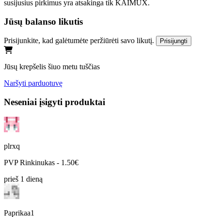
susijusius pirkimus yra atsakinga tik KAIMUX.
Jūsų balanso likutis
Prisijunkite, kad galėtumėte peržiūrėti savo likutį.
Prisijungti
Jūsų krepšelis šiuo metu tuščias
Naršyti parduotuvę
Neseniai įsigyti produktai
plrxq
PVP Rinkinukas - 1.50€
prieš 1 dieną
Paprikaa1