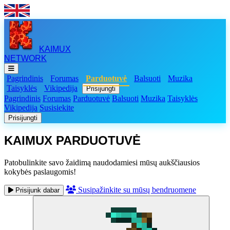
KAIMUX
NETWORK
Pagrindinis
Forumas
Parduotuvė
Balsuoti
Muzika
Taisyklės
Vikipedija
Prisijungti
Pagrindinis
Forumas
Parduotuvė
Balsuoti
Muzika
Taisyklės
Vikipedija
Susisiekite
Prisijungti
KAIMUX PARDUOTUVĖ
Patobulinkite savo žaidimą naudodamiesi mūsų aukščiausios
kokybės paslaugomis!
Susipažinkite su mūsų bendruomene
Prisijunk dabar