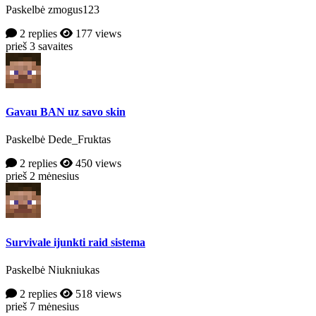
Paskelbė zmogus123
2 replies
177 views
prieš 3 savaites
Gavau BAN uz savo skin
Paskelbė Dede_Fruktas
2 replies
450 views
prieš 2 mėnesius
Survivale ijunkti raid sistema
Paskelbė Niukniukas
2 replies
518 views
prieš 7 mėnesius