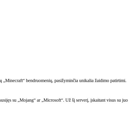
ų „Minecraft“ bendruomenių, pasižyminčia unikalia žaidimo patirtimi.
 ar susijęs su „Mojang“ ar „Microsoft“. Už šį serverį, įskaitant visus su 