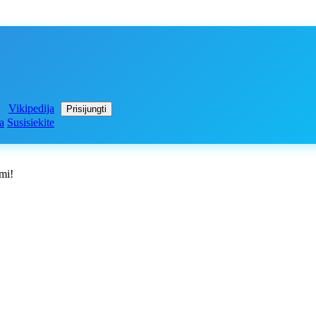
Vikipedija
Prisijungti
a
Susisiekite
imi!