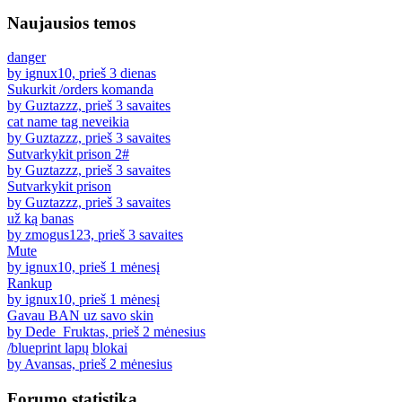
Naujausios temos
danger
by ignux10, prieš 3 dienas
Sukurkit /orders komanda
by Guztazzz, prieš 3 savaites
cat name tag neveikia
by Guztazzz, prieš 3 savaites
Sutvarkykit prison 2#
by Guztazzz, prieš 3 savaites
Sutvarkykit prison
by Guztazzz, prieš 3 savaites
už ką banas
by zmogus123, prieš 3 savaites
Mute
by ignux10, prieš 1 mėnesį
Rankup
by ignux10, prieš 1 mėnesį
Gavau BAN uz savo skin
by Dede_Fruktas, prieš 2 mėnesius
/blueprint lapų blokai
by Avansas, prieš 2 mėnesius
Forumo statistika