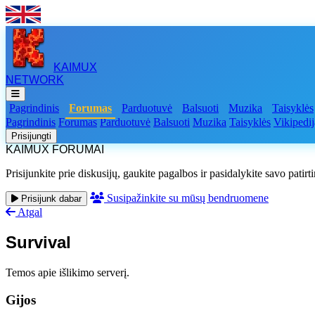
KAIMUX
NETWORK
Pagrindinis
Forumas
Parduotuvė
Balsuoti
Muzika
Taisyklės
Pagrindinis
Forumas
Parduotuvė
Balsuoti
Muzika
Taisyklės
Vikipedij
Prisijungti
KAIMUX FORUMAI
Prisijunkite prie diskusijų, gaukite pagalbos ir pasidalykite savo patirt
Susipažinkite su mūsų bendruomene
Prisijunk dabar
Atgal
Survival
Temos apie išlikimo serverį.
Gijos