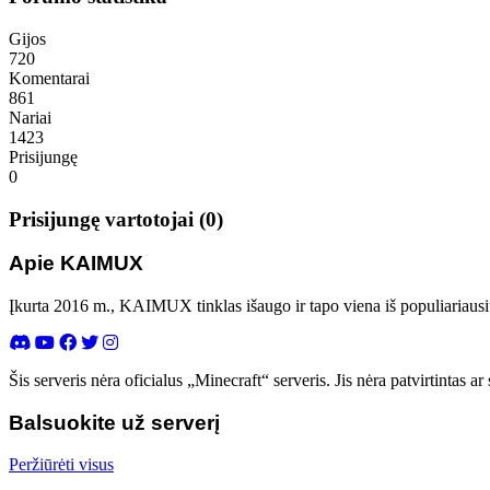
Gijos
720
Komentarai
861
Nariai
1423
Prisijungę
0
Prisijungę vartotojai (0)
Apie KAIMUX
Įkurta 2016 m., KAIMUX tinklas išaugo ir tapo viena iš populiariausi
Šis serveris nėra oficialus „Minecraft“ serveris. Jis nėra patvirtintas
Balsuokite už serverį
Peržiūrėti visus