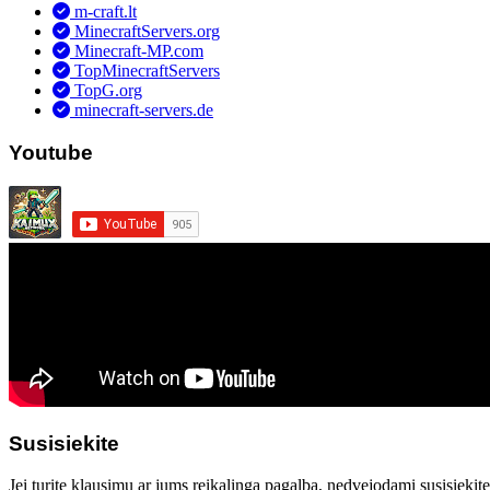
m-craft.lt
MinecraftServers.org
Minecraft-MP.com
TopMinecraftServers
TopG.org
minecraft-servers.de
Youtube
Susisiekite
Jei turite klausimų ar jums reikalinga pagalba, nedvejodami susisiekit