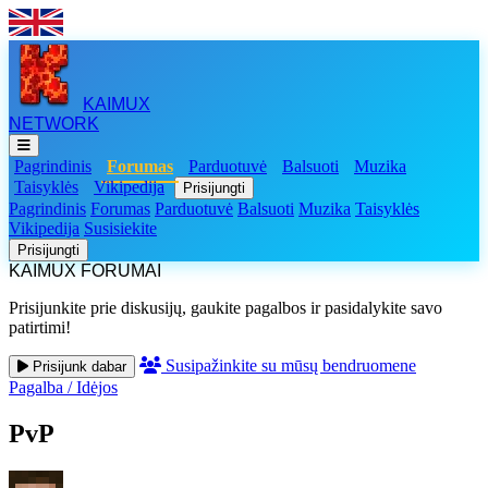
KAIMUX
NETWORK
Pagrindinis
Forumas
Parduotuvė
Balsuoti
Muzika
Taisyklės
Vikipedija
Prisijungti
Pagrindinis
Forumas
Parduotuvė
Balsuoti
Muzika
Taisyklės
Vikipedija
Susisiekite
Prisijungti
KAIMUX FORUMAI
Prisijunkite prie diskusijų, gaukite pagalbos ir pasidalykite savo
patirtimi!
Susipažinkite su mūsų bendruomene
Prisijunk dabar
Pagalba
/
Idėjos
PvP