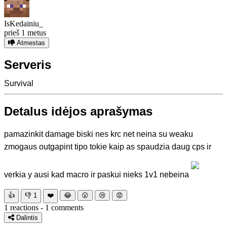
IsKedainiu_
prieš 1 metus
Atmestas
Serveris
Survival
Detalus idėjos aprašymas
pamazinkit damage biski nes krc net neina su weaku
zmogaus outgapint tipo tokie kaip as spaudzia daug cps ir
verkia y ausi kad macro ir paskui nieks 1v1 nebeina
👍
👎
1
❤️
😂
😮
😢
😡
1 reactions - 1 comments
Dalintis