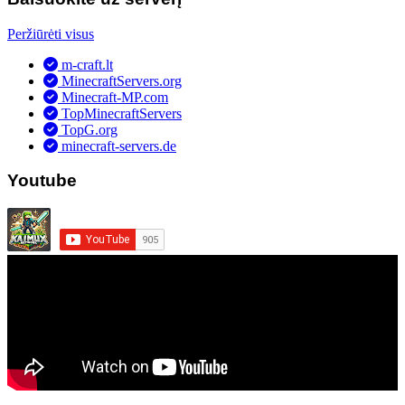
Peržiūrėti visus
m-craft.lt
MinecraftServers.org
Minecraft-MP.com
TopMinecraftServers
TopG.org
minecraft-servers.de
Youtube