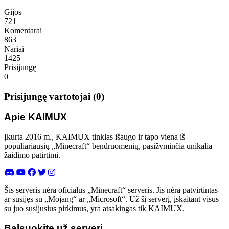
Gijos
721
Komentarai
863
Nariai
1425
Prisijungę
0
Prisijungę vartotojai (0)
Apie KAIMUX
Įkurta 2016 m., KAIMUX tinklas išaugo ir tapo viena iš
populiariausių „Minecraft“ bendruomenių, pasižyminčia unikalia
žaidimo patirtimi.
Šis serveris nėra oficialus „Minecraft“ serveris. Jis nėra patvirtintas
ar susijęs su „Mojang“ ar „Microsoft“. Už šį serverį, įskaitant visus
su juo susijusius pirkimus, yra atsakingas tik KAIMUX.
Balsuokite už serverį