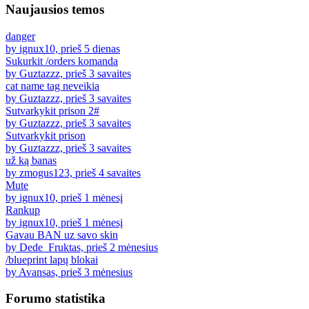
Naujausios temos
danger
by ignux10, prieš 5 dienas
Sukurkit /orders komanda
by Guztazzz, prieš 3 savaites
cat name tag neveikia
by Guztazzz, prieš 3 savaites
Sutvarkykit prison 2#
by Guztazzz, prieš 3 savaites
Sutvarkykit prison
by Guztazzz, prieš 3 savaites
už ką banas
by zmogus123, prieš 4 savaites
Mute
by ignux10, prieš 1 mėnesį
Rankup
by ignux10, prieš 1 mėnesį
Gavau BAN uz savo skin
by Dede_Fruktas, prieš 2 mėnesius
/blueprint lapų blokai
by Avansas, prieš 3 mėnesius
Forumo statistika