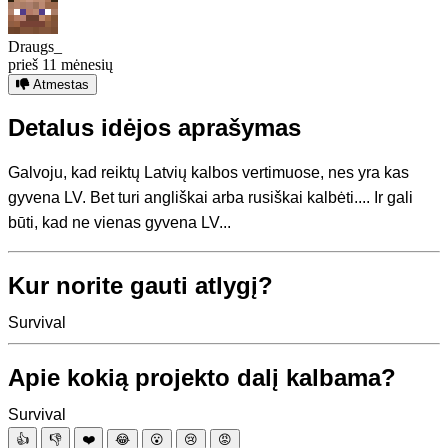
Draugs_
prieš 11 mėnesių
Atmestas
Detalus idėjos aprašymas
Galvoju, kad reiktų Latvių kalbos vertimuose, nes yra kas
gyvena LV. Bet turi angliškai arba rusiškai kalbėti.... Ir gali
būti, kad ne vienas gyvena LV...
Kur norite gauti atlygį?
Survival
Apie kokią projekto dalį kalbama?
Survival
👍
👎
❤️
😂
😮
😢
😡