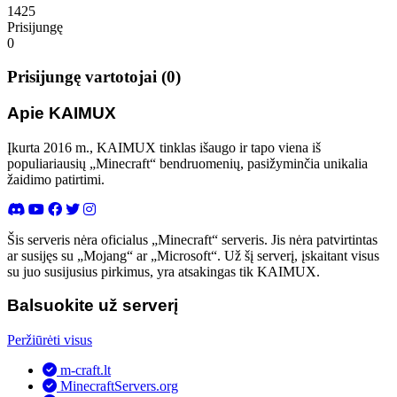
1425
Prisijungę
0
Prisijungę vartotojai (0)
Apie KAIMUX
Įkurta 2016 m., KAIMUX tinklas išaugo ir tapo viena iš
populiariausių „Minecraft“ bendruomenių, pasižyminčia unikalia
žaidimo patirtimi.
Šis serveris nėra oficialus „Minecraft“ serveris. Jis nėra patvirtintas
ar susijęs su „Mojang“ ar „Microsoft“. Už šį serverį, įskaitant visus
su juo susijusius pirkimus, yra atsakingas tik KAIMUX.
Balsuokite už serverį
Peržiūrėti visus
m-craft.lt
MinecraftServers.org