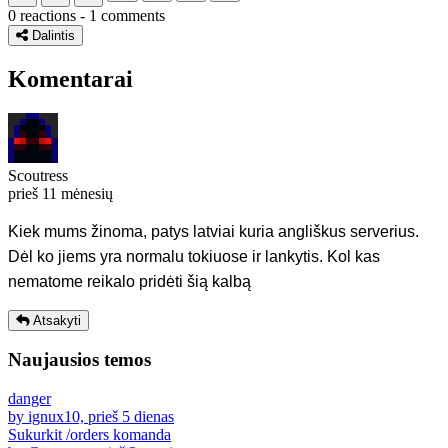
0 reactions - 1 comments
Dalintis
Komentarai
Scoutress
prieš 11 mėnesių
Kiek mums žinoma, patys latviai kuria angliškus serverius.
Dėl ko jiems yra normalu tokiuose ir lankytis. Kol kas
nematome reikalo pridėti šią kalbą
Atsakyti
Naujausios temos
danger
by ignux10, prieš 5 dienas
Sukurkit /orders komanda