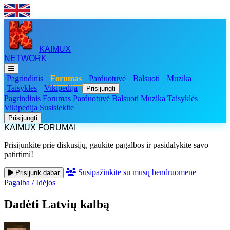
KAIMUX
NETWORK
Pagrindinis
Forumas
Parduotuvė
Balsuoti
Muzika
Taisyklės
Vikipedija
Prisijungti
Pagrindinis
Forumas
Parduotuvė
Balsuoti
Muzika
Taisyklės
Vikipedija
Susisiekite
Prisijungti
KAIMUX FORUMAI
Prisijunkite prie diskusijų, gaukite pagalbos ir pasidalykite savo
patirtimi!
Susipažinkite su mūsų bendruomene
Prisijunk dabar
Pagalba
/
Idėjos
Dadėti Latvių kalbą