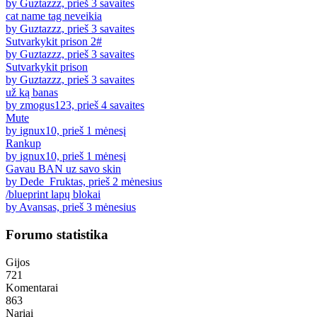
by Guztazzz, prieš 3 savaites
cat name tag neveikia
by Guztazzz, prieš 3 savaites
Sutvarkykit prison 2#
by Guztazzz, prieš 3 savaites
Sutvarkykit prison
by Guztazzz, prieš 3 savaites
už ką banas
by zmogus123, prieš 4 savaites
Mute
by ignux10, prieš 1 mėnesį
Rankup
by ignux10, prieš 1 mėnesį
Gavau BAN uz savo skin
by Dede_Fruktas, prieš 2 mėnesius
/blueprint lapų blokai
by Avansas, prieš 3 mėnesius
Forumo statistika
Gijos
721
Komentarai
863
Nariai