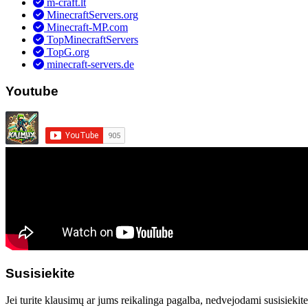
m-craft.lt
MinecraftServers.org
Minecraft-MP.com
TopMinecraftServers
TopG.org
minecraft-servers.de
Youtube
Susisiekite
Jei turite klausimų ar jums reikalinga pagalba, nedvejodami susisiekit