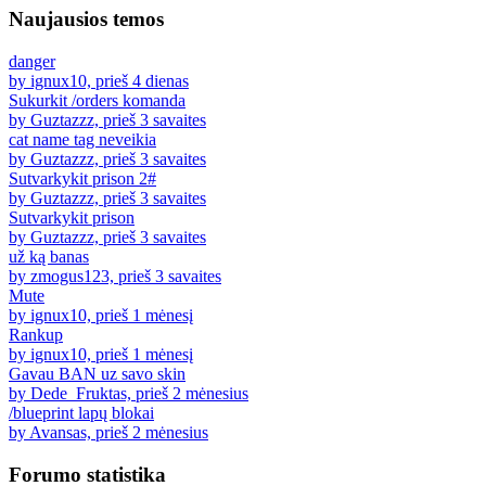
Naujausios temos
danger
by ignux10, prieš 4 dienas
Sukurkit /orders komanda
by Guztazzz, prieš 3 savaites
cat name tag neveikia
by Guztazzz, prieš 3 savaites
Sutvarkykit prison 2#
by Guztazzz, prieš 3 savaites
Sutvarkykit prison
by Guztazzz, prieš 3 savaites
už ką banas
by zmogus123, prieš 3 savaites
Mute
by ignux10, prieš 1 mėnesį
Rankup
by ignux10, prieš 1 mėnesį
Gavau BAN uz savo skin
by Dede_Fruktas, prieš 2 mėnesius
/blueprint lapų blokai
by Avansas, prieš 2 mėnesius
Forumo statistika