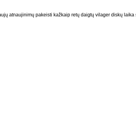
ų atnaujinimų pakeisti kažkaip retų daigtų vilager diskų laika su