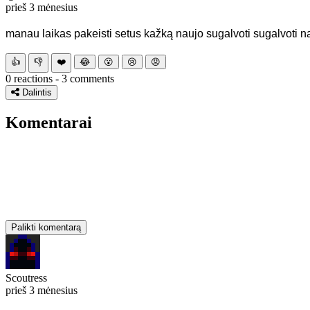
prieš 3 mėnesius
manau laikas pakeisti setus kažką naujo sugalvoti sugalvoti nauj
👍
👎
❤️
😂
😮
😢
😡
0 reactions - 3 comments
Dalintis
Komentarai
Palikti komentarą
Scoutress
prieš 3 mėnesius