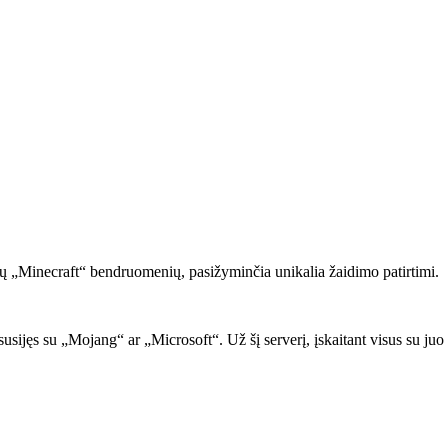
ų „Minecraft“ bendruomenių, pasižyminčia unikalia žaidimo patirtimi.
 ar susijęs su „Mojang“ ar „Microsoft“. Už šį serverį, įskaitant visus su 