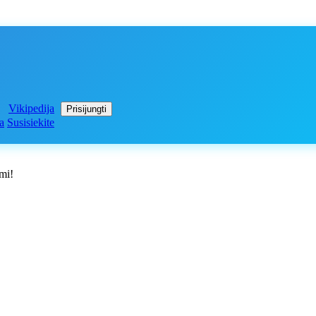
Vikipedija
Prisijungti
a
Susisiekite
imi!