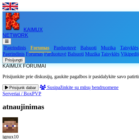
KAIMUX
NETWORK
Pagrindinis
Forumas
Parduotuvė
Balsuoti
Muzika
Taisyklės
Pagrindinis
Forumas
Parduotuvė
Balsuoti
Muzika
Taisyklės
Vikipedij
Prisijungti
KAIMUX FORUMAI
Prisijunkite prie diskusijų, gaukite pagalbos ir pasidalykite savo patirt
Susipažinkite su mūsų bendruomene
Prisijunk dabar
Serveriai
/
BoxPVP
atnaujinimas
ignux10