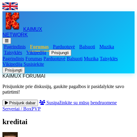
KAIMUX
NETWORK
Pagrindinis
Forumas
Parduotuvė
Balsuoti
Muzika
Taisyklės
Vikipedija
Prisijungti
Pagrindinis
Forumas
Parduotuvė
Balsuoti
Muzika
Taisyklės
Vikipedija
Susisiekite
Prisijungti
KAIMUX FORUMAI
Prisijunkite prie diskusijų, gaukite pagalbos ir pasidalykite savo
patirtimi!
Susipažinkite su mūsų bendruomene
Prisijunk dabar
Serveriai
/
BoxPVP
kreditai