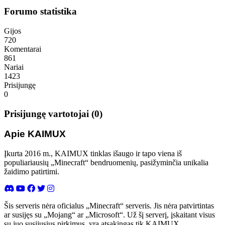
Forumo statistika
Gijos
720
Komentarai
861
Nariai
1423
Prisijungę
0
Prisijungę vartotojai (0)
Apie KAIMUX
Įkurta 2016 m., KAIMUX tinklas išaugo ir tapo viena iš
populiariausių „Minecraft“ bendruomenių, pasižyminčia unikalia
žaidimo patirtimi.
Šis serveris nėra oficialus „Minecraft“ serveris. Jis nėra patvirtintas
ar susijęs su „Mojang“ ar „Microsoft“. Už šį serverį, įskaitant visus
su juo susijusius pirkimus, yra atsakingas tik KAIMUX.