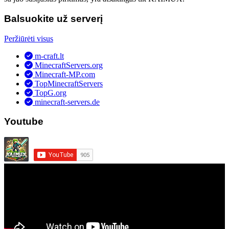
Balsuokite už serverį
Peržiūrėti visus
m-craft.lt
MinecraftServers.org
Minecraft-MP.com
TopMinecraftServers
TopG.org
minecraft-servers.de
Youtube