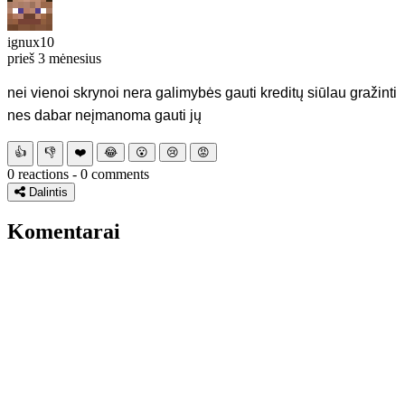
ignux10
prieš 3 mėnesius
nei vienoi skrynoi nera galimybės gauti kreditų siūlau gražinti
nes dabar neįmanoma gauti jų
👍
👎
❤️
😂
😮
😢
😡
0 reactions - 0 comments
Dalintis
Komentarai