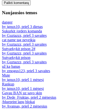
Palikti komentarą
Naujausios temos
danger
by ignux10, prieš 3 dienas
Sukurkit /orders komanda
by Guztazzz, prieš 3 savaites
cat name tag neveikia
by Guztazzz, prieš 3 savaites
Sutvarkykit prison 2#
by Guztazzz, prieš 3 savaites
Sutvarkykit prison
by Guztazzz, prieš 3 savaites
už ką banas
by zmogus123, prieš 3 savaites
Mute
by ignux10, prieš 1 mėnesį
Rankup
by ignux10, prieš 1 mėnesį
Gavau BAN uz savo skin
by Dede_Fruktas, prieš 2 mėnesius
/blueprint lapų blokai
by Avansas, prieš 2 mėnesius