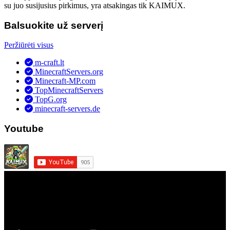
su juo susijusius pirkimus, yra atsakingas tik KAIMUX.
Balsuokite už serverį
Peržiūrėti visus
m-craft.lt
MinecraftServers.org
Minecraft-MP.com
TopMinecraftServers
TopG.org
minecraft-servers.de
Youtube