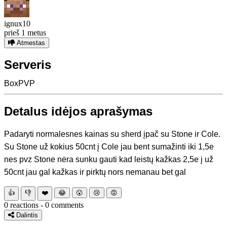
ignux10
prieš 1 metus
Atmestas
Serveris
BoxPVP
Detalus idėjos aprašymas
Padaryti normalesnes kainas su sherd įpač su Stone ir Cole.
Su Stone už kokius 50cnt į Cole jau bent sumažinti iki 1,5e
nes pvz Stone nėra sunku gauti kad leistų kažkas 2,5e į už
50cnt jau gal kažkas ir pirktų nors nemanau bet gal
👍
👎
❤️
😂
😮
😢
😡
0 reactions - 0 comments
Dalintis