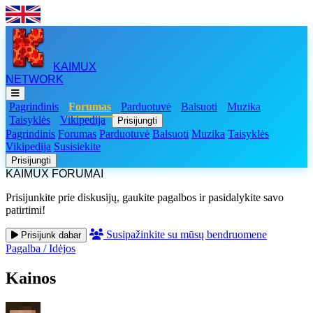
KAIMUX
NETWORK
Pagrindinis
Forumas
Parduotuvė
Balsuoti
Muzika
Taisyklės
Vikipedija
Prisijungti
Pagrindinis
Forumas
Parduotuvė
Balsuoti
Muzika
Taisyklės
Vikipedija
Susisiekite
Prisijungti
KAIMUX FORUMAI
Prisijunkite prie diskusijų, gaukite pagalbos ir pasidalykite savo
patirtimi!
Susipažinkite su mūsų bendruomene
Prisijunk dabar
Pagalba
/
Idėjos
Kainos