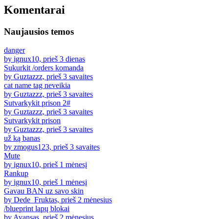
Komentarai
Naujausios temos
danger
by ignux10, prieš 3 dienas
Sukurkit /orders komanda
by Guztazzz, prieš 3 savaites
cat name tag neveikia
by Guztazzz, prieš 3 savaites
Sutvarkykit prison 2#
by Guztazzz, prieš 3 savaites
Sutvarkykit prison
by Guztazzz, prieš 3 savaites
už ką banas
by zmogus123, prieš 3 savaites
Mute
by ignux10, prieš 1 mėnesį
Rankup
by ignux10, prieš 1 mėnesį
Gavau BAN uz savo skin
by Dede_Fruktas, prieš 2 mėnesius
/blueprint lapų blokai
by Avansas, prieš 2 mėnesius