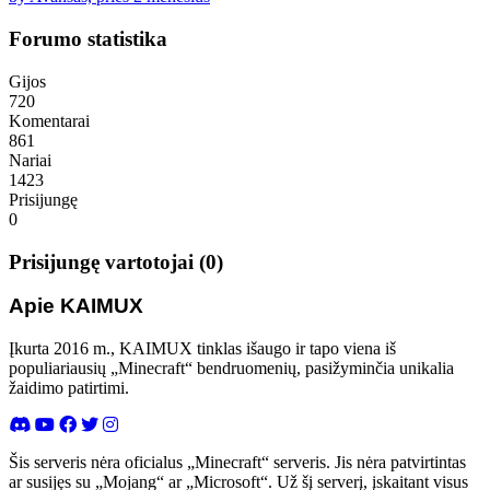
Forumo statistika
Gijos
720
Komentarai
861
Nariai
1423
Prisijungę
0
Prisijungę vartotojai (0)
Apie KAIMUX
Įkurta 2016 m., KAIMUX tinklas išaugo ir tapo viena iš
populiariausių „Minecraft“ bendruomenių, pasižyminčia unikalia
žaidimo patirtimi.
Šis serveris nėra oficialus „Minecraft“ serveris. Jis nėra patvirtintas
ar susijęs su „Mojang“ ar „Microsoft“. Už šį serverį, įskaitant visus