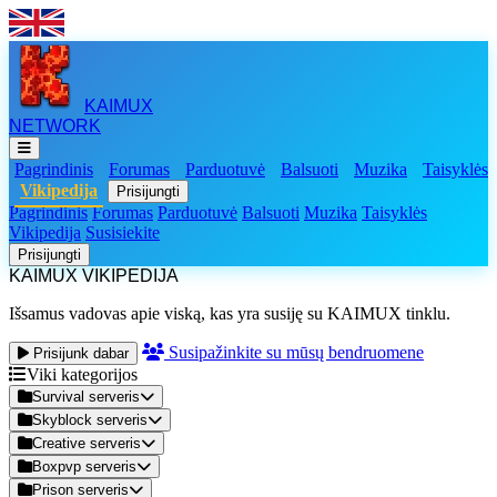
KAIMUX
NETWORK
Pagrindinis
Forumas
Parduotuvė
Balsuoti
Muzika
Taisyklės
Vikipedija
Prisijungti
Pagrindinis
Forumas
Parduotuvė
Balsuoti
Muzika
Taisyklės
Vikipedija
Susisiekite
Prisijungti
KAIMUX VIKIPEDIJA
Išsamus vadovas apie viską, kas yra susiję su KAIMUX tinklu.
Susipažinkite su mūsų bendruomene
Prisijunk dabar
Viki kategorijos
Survival serveris
Skyblock serveris
Creative serveris
Boxpvp serveris
Prison serveris