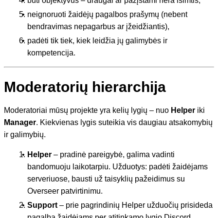
būti objektyvūs – draugai ar pažįstami nėra išimtis,
neignoruoti žaidėjų pagalbos prašymų (nebent
bendravimas nepagarbus ar įžeidžiantis),
padėti tik tiek, kiek leidžia jų galimybės ir
kompetencija.
Moderatorių hierarchija
Moderatoriai mūsų projekte yra kelių lygių – nuo
Helper
iki
Manager
. Kiekvienas lygis suteikia vis daugiau atsakomybių
ir galimybių.
Helper
– pradinė pareigybė, galima vadinti
bandomuoju laikotarpiu. Užduotys: padėti žaidėjams
serveriuose, bausti už taisyklių pažeidimus su
Overseer patvirtinimu.
Support
– prie pagrindinių Helper užduočių prisideda
pagalba žaidėjams per atitinkamo lygio Discord