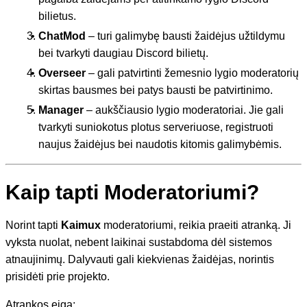
bilietus.
ChatMod
– turi galimybę bausti žaidėjus užtildymu
bei tvarkyti daugiau Discord bilietų.
Overseer
– gali patvirtinti žemesnio lygio moderatorių
skirtas bausmes bei patys bausti be patvirtinimo.
Manager
– aukščiausio lygio moderatoriai. Jie gali
tvarkyti suniokotus plotus serveriuose, registruoti
naujus žaidėjus bei naudotis kitomis galimybėmis.
Kaip tapti Moderatoriumi?
Norint tapti
Kaimux
moderatoriumi, reikia praeiti atranką. Ji
vyksta nuolat, nebent laikinai sustabdoma dėl sistemos
atnaujinimų. Dalyvauti gali kiekvienas žaidėjas, norintis
prisidėti prie projekto.
Atrankos eiga: