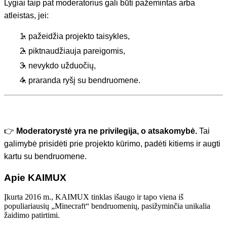
Lygiai taip pat moderatorius gali būti pažemintas arba
atleistas, jei:
pažeidžia projekto taisykles,
piktnaudžiauja pareigomis,
nevykdo užduočių,
praranda ryšį su bendruomene.
👉
Moderatorystė yra ne privilegija, o atsakomybė.
Tai
galimybė prisidėti prie projekto kūrimo, padėti kitiems ir augti
kartu su bendruomene.
Apie KAIMUX
Įkurta 2016 m., KAIMUX tinklas išaugo ir tapo viena iš
populiariausių „Minecraft“ bendruomenių, pasižyminčia unikalia
žaidimo patirtimi.