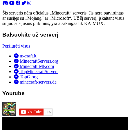
Šis serveris nėra oficialus „Minecraft“ serveris. Jis nėra patvirtintas
ar susijęs su „Mojang“ ar „Microsoft“. Už šį serverį, įskaitant visus
su juo susijusius pirkimus, yra atsakingas tik KAIMUX.
Balsuokite už serverį
Peržiūrėti visus
m-craft.lt
MinecraftServers.org
Minecraft-MP.com
TopMinecraftServers
TopG.org
minecraft-servers.de
Youtube