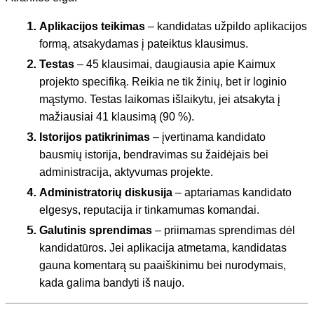
Aplikacijos teikimas
– kandidatas užpildo aplikacijos
formą, atsakydamas į pateiktus klausimus.
Testas
– 45 klausimai, daugiausia apie Kaimux
projekto specifiką. Reikia ne tik žinių, bet ir loginio
mąstymo. Testas laikomas išlaikytu, jei atsakyta į
mažiausiai 41 klausimą (90 %).
Istorijos patikrinimas
– įvertinama kandidato
bausmių istorija, bendravimas su žaidėjais bei
administracija, aktyvumas projekte.
Administratorių diskusija
– aptariamas kandidato
elgesys, reputacija ir tinkamumas komandai.
Galutinis sprendimas
– priimamas sprendimas dėl
kandidatūros. Jei aplikacija atmetama, kandidatas
gauna komentarą su paaiškinimu bei nurodymais,
kada galima bandyti iš naujo.