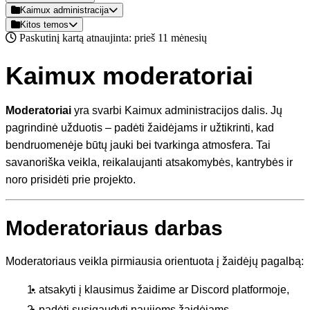
Kaimux administracija
Kitos temos
Paskutinį kartą atnaujinta: prieš 11 mėnesių
Kaimux moderatoriai
Moderatoriai
yra svarbi Kaimux administracijos dalis. Jų
pagrindinė užduotis – padėti žaidėjams ir užtikrinti, kad
bendruomenėje būtų jauki bei tvarkinga atmosfera. Tai
savanoriška veikla, reikalaujanti atsakomybės, kantrybės ir
noro prisidėti prie projekto.
Moderatoriaus darbas
Moderatoriaus veikla pirmiausia orientuota į žaidėjų pagalbą:
atsakyti į klausimus žaidime ar Discord platformoje,
padėti susigaudyti naujiems žaidėjams,