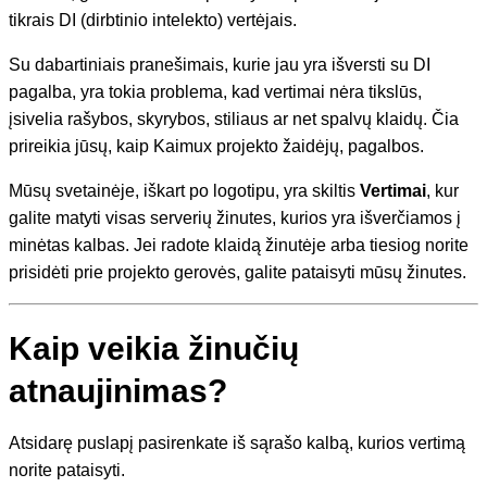
tikrais DI (dirbtinio intelekto) vertėjais.
Su dabartiniais pranešimais, kurie jau yra išversti su DI
pagalba, yra tokia problema, kad vertimai nėra tikslūs,
įsivelia rašybos, skyrybos, stiliaus ar net spalvų klaidų. Čia
prireikia jūsų, kaip Kaimux projekto žaidėjų, pagalbos.
Mūsų svetainėje, iškart po logotipu, yra skiltis
Vertimai
, kur
galite matyti visas serverių žinutes, kurios yra išverčiamos į
minėtas kalbas. Jei radote klaidą žinutėje arba tiesiog norite
prisidėti prie projekto gerovės, galite pataisyti mūsų žinutes.
Kaip veikia žinučių
atnaujinimas?
Atsidarę puslapį pasirenkate iš sąrašo kalbą, kurios vertimą
norite pataisyti.