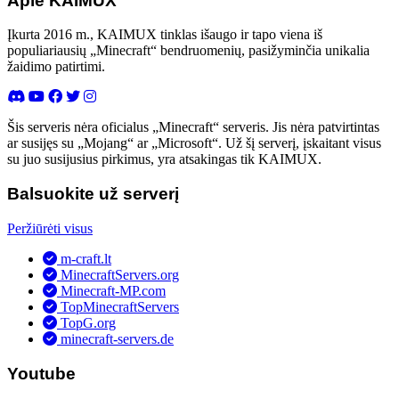
Apie KAIMUX
Įkurta 2016 m., KAIMUX tinklas išaugo ir tapo viena iš
populiariausių „Minecraft“ bendruomenių, pasižyminčia unikalia
žaidimo patirtimi.
Šis serveris nėra oficialus „Minecraft“ serveris. Jis nėra patvirtintas
ar susijęs su „Mojang“ ar „Microsoft“. Už šį serverį, įskaitant visus
su juo susijusius pirkimus, yra atsakingas tik KAIMUX.
Balsuokite už serverį
Peržiūrėti visus
m-craft.lt
MinecraftServers.org
Minecraft-MP.com
TopMinecraftServers
TopG.org
minecraft-servers.de
Youtube