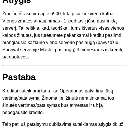
Žinučių iš viso yra apie 6500. Ir taip su kiekviena kalba.
Vienos žinutės atnaujinimas - 1 kreditas į jūsų pasirinktą
serverį. Tai reiškia, kad, teoriškai, jums išvertus visas vienos
kalbos žinutes, jūs turėtumėte pakankamai kreditų pasiimti
brangiausią kažkurio vieno serverio paslaugą (pavyzdžiui,
Survival serveryje Master paslaugą) 3 mėnesiams iš kreditų
parduotuvės.
Pastaba
Kreditai suteikiami tada, kai Operatorius patvirtina jūsų
vertimą/pataisymą. Žinoma, jei žinutė nėra tinkama, tos
žinutės vertimas/pataisymas bus atmestas ir už ją
nebegausite kredito.
Taip pat, už pataisymų dubliavimą suteikiamas atlygis tik už