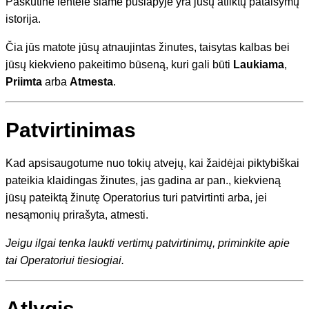
Paskutinė lentelė šiame puslapyje yra jūsų atliktų pataisymų
istorija.
Čia jūs matote jūsų atnaujintas žinutes, taisytas kalbas bei
jūsų kiekvieno pakeitimo būseną, kuri gali būti
Laukiama
,
Priimta
arba
Atmesta
.
Patvirtinimas
Kad apsisaugotume nuo tokių atvejų, kai žaidėjai piktybiškai
pateikia klaidingas žinutes, jas gadina ar pan., kiekvieną
jūsų pateiktą žinutę Operatorius turi patvirtinti arba, jei
nesąmonių prirašyta, atmesti.
Jeigu ilgai tenka laukti vertimų patvirtinimų, priminkite apie
tai Operatoriui tiesiogiai.
Atlygis