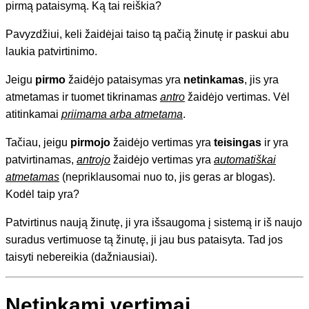
pirmą pataisymą. Ką tai reiškia?
Pavyzdžiui, keli žaidėjai taiso tą pačią žinutę ir paskui abu
laukia patvirtinimo.
Jeigu
pirmo
žaidėjo pataisymas yra
netinkamas
, jis yra
atmetamas ir tuomet tikrinamas
antro
žaidėjo vertimas. Vėl
atitinkamai
priimama arba atmetama
.
Tačiau, jeigu
pirmojo
žaidėjo vertimas yra
teisingas
ir yra
patvirtinamas,
antrojo
žaidėjo vertimas yra
automatiškai
atmetamas
(nepriklausomai nuo to, jis geras ar blogas).
Kodėl taip yra?
Patvirtinus naują žinutę, ji yra išsaugoma į sistemą ir iš naujo
suradus vertimuose tą žinutę, ji jau bus pataisyta. Tad jos
taisyti nebereikia (dažniausiai).
Netinkami vertimai