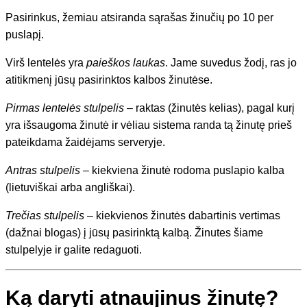
Pasirinkus, žemiau atsiranda sąrašas žinučių po 10 per
puslapį.
Virš lentelės yra
paieškos laukas
. Jame suvedus žodį, ras jo
atitikmenį jūsų pasirinktos kalbos žinutėse.
Pirmas lentelės stulpelis
– raktas (žinutės kelias), pagal kurį
yra išsaugoma žinutė ir vėliau sistema randa tą žinutę prieš
pateikdama žaidėjams serveryje.
Antras stulpelis
– kiekviena žinutė rodoma puslapio kalba
(lietuviškai arba angliškai).
Trečias stulpelis
– kiekvienos žinutės dabartinis vertimas
(dažnai blogas) į jūsų pasirinktą kalbą. Žinutes šiame
stulpelyje ir galite redaguoti.
Ką daryti atnaujinus žinutę?