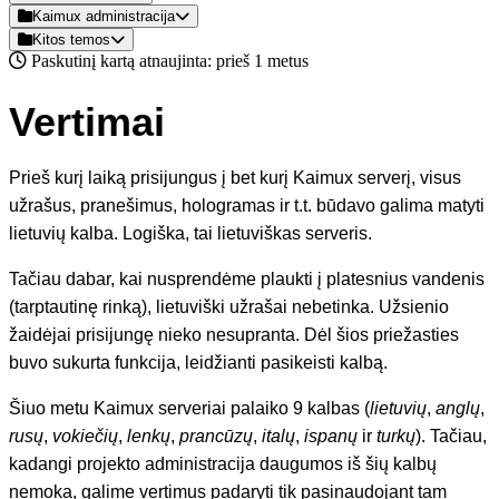
Kaimux administracija
Kitos temos
Paskutinį kartą atnaujinta: prieš 1 metus
Vertimai
Prieš kurį laiką prisijungus į bet kurį Kaimux serverį, visus
užrašus, pranešimus, hologramas ir t.t. būdavo galima matyti
lietuvių kalba. Logiška, tai lietuviškas serveris.
Tačiau dabar, kai nusprendėme plaukti į platesnius vandenis
(tarptautinę rinką), lietuviški užrašai nebetinka. Užsienio
žaidėjai prisijungę nieko nesupranta. Dėl šios priežasties
buvo sukurta funkcija, leidžianti pasikeisti kalbą.
Šiuo metu Kaimux serveriai palaiko 9 kalbas (
lietuvių
,
anglų
,
rusų
,
vokiečių
,
lenkų
,
prancūzų
,
italų
,
ispanų
ir
turkų
). Tačiau,
kadangi projekto administracija daugumos iš šių kalbų
nemoka, galime vertimus padaryti tik pasinaudojant tam