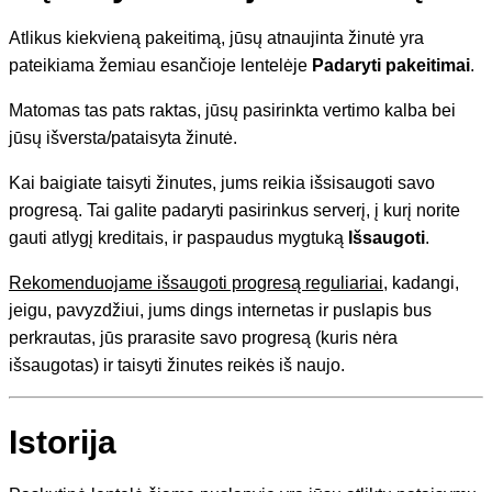
Atlikus kiekvieną pakeitimą, jūsų atnaujinta žinutė yra
pateikiama žemiau esančioje lentelėje
Padaryti pakeitimai
.
Matomas tas pats raktas, jūsų pasirinkta vertimo kalba bei
jūsų išversta/pataisyta žinutė.
Kai baigiate taisyti žinutes, jums reikia išsisaugoti savo
progresą. Tai galite padaryti pasirinkus serverį, į kurį norite
gauti atlygį kreditais, ir paspaudus mygtuką
Išsaugoti
.
Rekomenduojame išsaugoti progresą reguliariai
, kadangi,
jeigu, pavyzdžiui, jums dings internetas ir puslapis bus
perkrautas, jūs prarasite savo progresą (kuris nėra
išsaugotas) ir taisyti žinutes reikės iš naujo.
Istorija