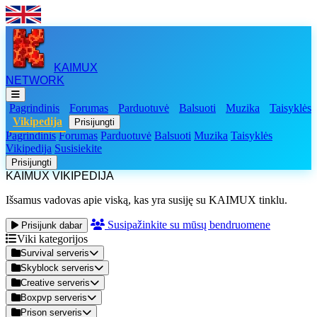
KAIMUX
NETWORK
Pagrindinis
Forumas
Parduotuvė
Balsuoti
Muzika
Taisyklės
Vikipedija
Prisijungti
Pagrindinis
Forumas
Parduotuvė
Balsuoti
Muzika
Taisyklės
Vikipedija
Susisiekite
Prisijungti
KAIMUX VIKIPEDIJA
Išsamus vadovas apie viską, kas yra susiję su KAIMUX tinklu.
Susipažinkite su mūsų bendruomene
Prisijunk dabar
Viki kategorijos
Survival serveris
Skyblock serveris
Creative serveris
Boxpvp serveris
Prison serveris