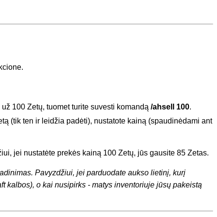
ukcione.
kę už 100 Zetų, tuomet turite suvesti komandą
/ahsell 100
.
etą (tik ten ir leidžia padėti), nustatote kainą (spaudinėdami ant
i, jei nustatėte prekės kainą 100 Zetų, jūs gausite 85 Zetas.
dinimas. Pavyzdžiui, jei parduodate aukso lietinį, kurį
t kalbos), o kai nusipirks - matys inventoriuje jūsų pakeistą