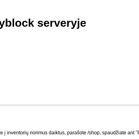
yblock serveryje
e į inventorių norimus daiktus, parašote /shop, spaudžiate ant "P