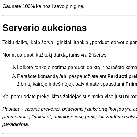
Gaunate 100% kainos į savo piniginę.
Serverio aukcionas
Tokių daiktų, kaip šarvai, ginklai, įrankiai, parduoti serverio 
Norint parduoti kažkokį daiktą, jums yra 2 išeitys:
Laikote rankoje norimą parduoti daiktą ir parašote ko
Parašote komandą
/ah
, paspaudžiate ant
Parduoti pre
žibintų kairėje ir dešinėje), patvirtinate spausdami
Priim
Kai parduodate prekę, kitas žaidėjas susimoka visą jūsų nurod
Pastaba - visoms prekėms, pridėtoms į aukcioną (kol jos yra au
pervadinote į "auksas", aukcione jūsų prekę kiti žaidėjai matys 
pavadinimą.