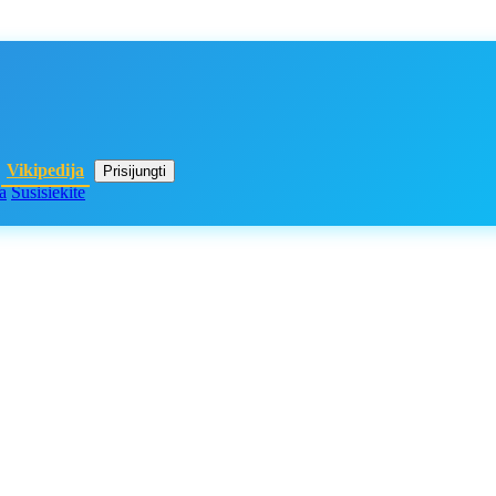
Vikipedija
Prisijungti
a
Susisiekite