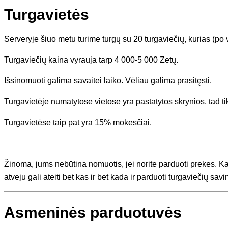
Turgavietės
Serveryje šiuo metu turime turgų su 20 turgaviečių, kurias (po 
Turgaviečių kaina vyrauja tarp 4 000-5 000 Zetų.
Išsinomuoti galima savaitei laiko. Vėliau galima prasitęsti.
Turgavietėje numatytose vietose yra pastatytos skrynios, tad tik
Turgavietėse taip pat yra 15% mokesčiai.
Žinoma, jums nebūtina nomuotis, jei norite parduoti prekes. Kar
atveju gali ateiti bet kas ir bet kada ir parduoti turgaviečių sav
Asmeninės parduotuvės