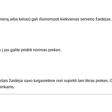
vieną arba kelias) gali išsinomuoti kiekvienas serverio žaidėjas.
 į jas galite pridėti norimas prekes.
tais žaidėjai savo turgavietėse nori supirkti tam tikras prekes.
ininkams.