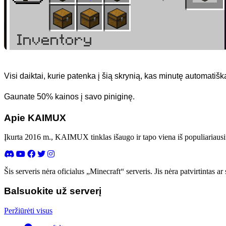
Visi daiktai, kurie patenka į šią skrynią, kas minutę automatišk
Gaunate 50% kainos į savo piniginę.
Apie KAIMUX
Įkurta 2016 m., KAIMUX tinklas išaugo ir tapo viena iš populiariausi
Šis serveris nėra oficialus „Minecraft“ serveris. Jis nėra patvirtintas
Balsuokite už serverį
Peržiūrėti visus