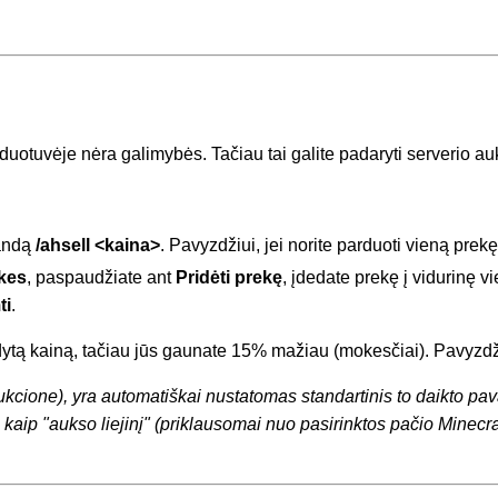
parduotuvėje nėra galimybės. Tačiau tai galite padaryti serverio a
mandą
/ahsell <kaina>
. Pavyzdžiui, jei norite parduoti vieną pre
kes
, paspaudžiate ant
Pridėti prekę
, įdedate prekę į vidurinę vi
ti
.
ytą kainą, tačiau jūs gaunate 15% mažiau (mokesčiai). Pavyzdžiu
kcione), yra automatiškai nustatomas standartinis to daikto pava
kaip "aukso liejinį" (priklausomai nuo pasirinktos pačio Minecraf