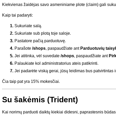
Kiekvienas žaidėjas savo asmeniniame plote (claim) gali sukurt
Kaip tai padaryti:
Sukuriate salą.
Sukuriate sub plotą toje saloje.
Pastatore pačią parduotuvę.
Parašote
/shops
, paspaudžiate ant
Parduotuvių taisy
Jei atitinka, vėl suvedate
/shops
, paspaudžiate ant
Pirk
Palaukiate kol administratorius ateis patikrinti.
Jei padarėte viską gerai, jūsų leidimas bus patvirtinta
Čia taip pat yra 15% mokesčiai.
Su šakėmis (Trident)
Kai norimų parduoti daiktų kiekiai didesni, paprastesnis būdas ju