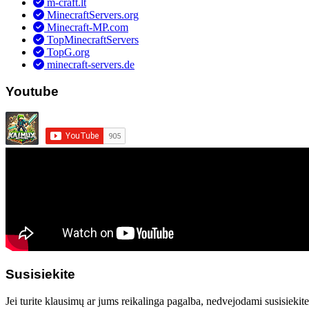
m-craft.lt
MinecraftServers.org
Minecraft-MP.com
TopMinecraftServers
TopG.org
minecraft-servers.de
Youtube
Susisiekite
Jei turite klausimų ar jums reikalinga pagalba, nedvejodami susisiekit