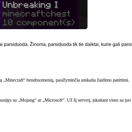
ai parsiduoda. Žinoma, parsiduoda tik tie daiktai, kurie gali pars
ų „Minecraft“ bendruomenių, pasižyminčia unikalia žaidimo patirtimi.
 ar susijęs su „Mojang“ ar „Microsoft“. Už šį serverį, įskaitant visus su 