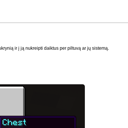
rynią ir į ją nukreipti daiktus per piltuvą ar jų sistemą.