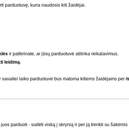
i parduotuvę, kuria naudosis kiti žaidėjai.
klės
ir patikrinate, ar jūsų parduotuvė atitinka reikalavimus.
ti leidimą
.
s ir savaitei laiko parduotuvė bus matoma kitiems žaidėjams per
/
os parduoti - sudėti viską į skrynią ir per ją trenkti su šakėmis (