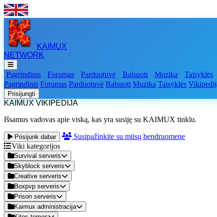
KAIMUX
NETWORK
Pagrindinis
Forumas
Parduotuvė
Balsuoti
Muzika
Taisyklės
Pagrindinis
Forumas
Parduotuvė
Balsuoti
Muzika
Taisyklės
Vikipedij
Prisijungti
KAIMUX VIKIPEDIJA
Išsamus vadovas apie viską, kas yra susiję su KAIMUX tinklu.
Susipažinkite su mūsų bendruomene
Prisijunk dabar
Viki kategorijos
Survival serveris
Skyblock serveris
Creative serveris
Boxpvp serveris
Prison serveris
Kaimux administracija
Kitos temos